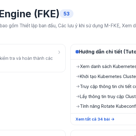
Engine (FKE)
53
ao gồm Thiết lập ban đầu, Các lưu ý khi sử dụng M-FKE, Xem da
›
Hướng dẫn chi tiết (Tuto
kiểm tra và hoàn thành các
Xem danh sách Kubernetes 
→
Khởi tạo Kubernetes Cluste
→
Truy cập thông tin chi tiết 
→
Lấy thông tin truy cập Clus
→
Tính năng Rotate Kubeconf
→
Xem tất cả
34
bài
→