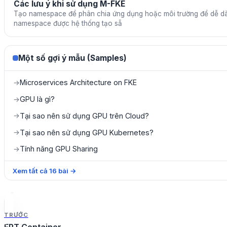
Các lưu ý khi sử dụng M-FKE
Tạo namespace để phân chia ứng dụng hoặc môi trường để dễ dà
namespace được hệ thống tạo sẵ
Một số gợi ý mẫu (Samples)
Microservices Architecture on FKE
→
GPU là gì?
→
Tại sao nên sử dụng GPU trên Cloud?
→
Tại sao nên sử dụng GPU Kubernetes?
→
Tính năng GPU Sharing
→
Xem tất cả
16
bài
→
TRƯỚC