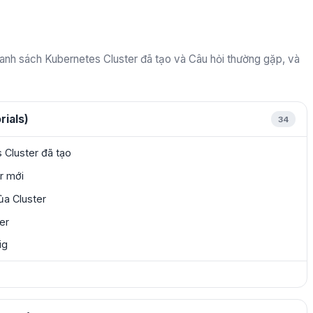
nh sách Kubernetes Cluster đã tạo và Câu hỏi thường gặp, và
rials)
34
Cluster đã tạo
r mới
của Cluster
ter
ig