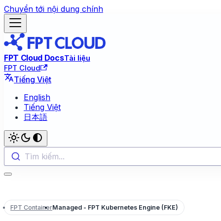
Chuyển tới nội dung chính
FPT Cloud Docs
Tài liệu
FPT Cloud
Tiếng Việt
English
Tiếng Việt
日本語
Tìm kiếm...
FPT Container
Managed - FPT Kubernetes Engine (FKE)