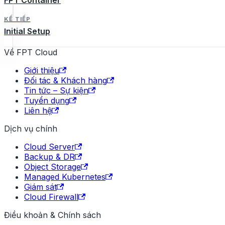
FPT Container
KẾ TIẾP
Initial Setup
Về FPT Cloud
Giới thiệu
Đối tác & Khách hàng
Tin tức – Sự kiện
Tuyển dụng
Liên hệ
Dịch vụ chính
Cloud Server
Backup & DR
Object Storage
Managed Kubernetes
Giám sát
Cloud Firewall
Điều khoản & Chính sách