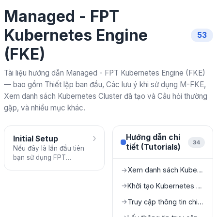
Managed - FPT
Kubernetes Engine
53
(FKE)
Tài liệu hướng dẫn Managed - FPT Kubernetes Engine (FKE)
— bao gồm Thiết lập ban đầu, Các lưu ý khi sử dụng M-FKE,
Xem danh sách Kubernetes Cluster đã tạo và Câu hỏi thường
gặp, và nhiều mục khác.
›
Hướng dẫn chi
Initial Setup
34
tiết (Tutorials)
Nếu đây là lần đầu tiên
bạn sử dụng FPT
Kubernetes Engine, hãy
Xem danh sách Kubernetes Cluster đã tạo
→
kiểm tra và hoàn thành
các công việc thiết lập
Khởi tạo Kubernetes Cluster mới
→
ban đầu.
Truy cập thông tin chi tiết của Cluster
→