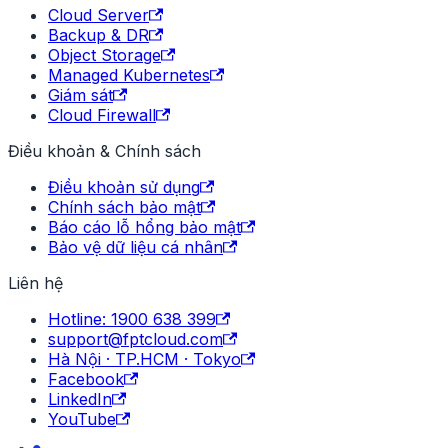
Cloud Server
Backup & DR
Object Storage
Managed Kubernetes
Giám sát
Cloud Firewall
Điều khoản & Chính sách
Điều khoản sử dụng
Chính sách bảo mật
Báo cáo lỗ hổng bảo mật
Bảo vệ dữ liệu cá nhân
Liên hệ
Hotline: 1900 638 399
support@fptcloud.com
Hà Nội · TP.HCM · Tokyo
Facebook
LinkedIn
YouTube