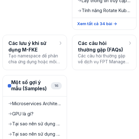
Lấy thông tin truy cập Cluster
→
Tính năng Rotate Kubeconfig
→
Xem tất cả
34
bài
→
›
›
Các lưu ý khi sử
Các câu hỏi
dụng M-FKE
thường gặp (FAQs)
Tạo namespace để phân
Các câu hỏi thường gặp
chia ứng dụng hoặc môi
về dịch vụ FPT Managed
trường để dễ dàng quản lý.
Kubernetes Engine.
Tránh sử dụng các
namespace được hệ thống
Một số gợi ý
tạo sẵ
16
mẫu (Samples)
Microservices Architecture on FKE
→
GPU là gì?
→
Tại sao nên sử dụng GPU trên Cloud?
→
Tại sao nên sử dụng GPU Kubernetes?
→