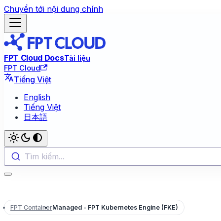
Chuyển tới nội dung chính
FPT Cloud Docs
Tài liệu
FPT Cloud
Tiếng Việt
English
Tiếng Việt
日本語
Tìm kiếm...
FPT Container
Managed - FPT Kubernetes Engine (FKE)