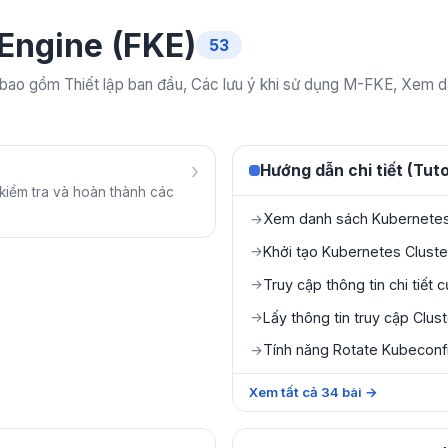
Engine (FKE)
53
ao gồm Thiết lập ban đầu, Các lưu ý khi sử dụng M-FKE, Xem da
›
Hướng dẫn chi tiết (Tuto
kiểm tra và hoàn thành các
Xem danh sách Kubernetes 
→
Khởi tạo Kubernetes Cluste
→
Truy cập thông tin chi tiết 
→
Lấy thông tin truy cập Clus
→
Tính năng Rotate Kubeconf
→
Xem tất cả
34
bài
→