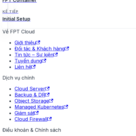
FPT Container
KẾ TIẾP
Initial Setup
Về FPT Cloud
Giới thiệu
Đối tác & Khách hàng
Tin tức – Sự kiện
Tuyển dụng
Liên hệ
Dịch vụ chính
Cloud Server
Backup & DR
Object Storage
Managed Kubernetes
Giám sát
Cloud Firewall
Điều khoản & Chính sách