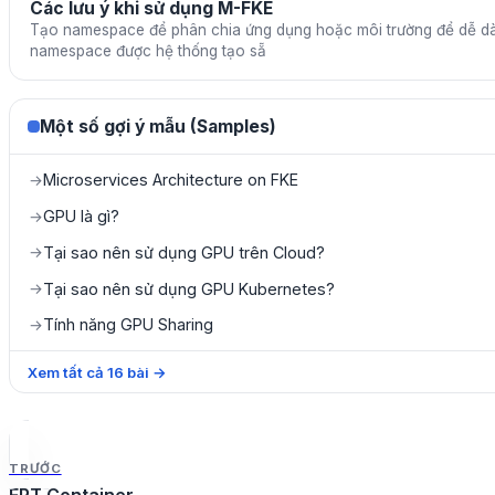
Các lưu ý khi sử dụng M-FKE
Tạo namespace để phân chia ứng dụng hoặc môi trường để dễ dà
namespace được hệ thống tạo sẵ
Một số gợi ý mẫu (Samples)
Microservices Architecture on FKE
→
GPU là gì?
→
Tại sao nên sử dụng GPU trên Cloud?
→
Tại sao nên sử dụng GPU Kubernetes?
→
Tính năng GPU Sharing
→
Xem tất cả
16
bài
→
TRƯỚC