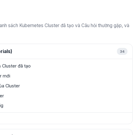
nh sách Kubernetes Cluster đã tạo và Câu hỏi thường gặp, và
rials)
34
Cluster đã tạo
r mới
của Cluster
ter
ig