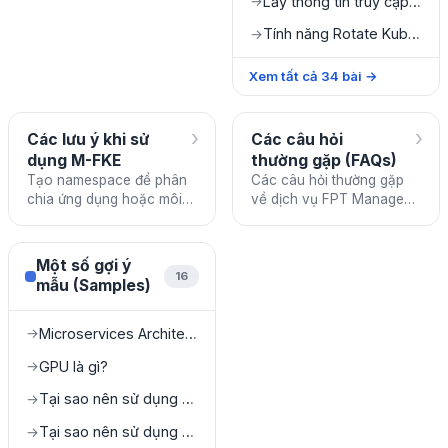
Lấy thông tin truy cập Cluster
→
Tính năng Rotate Kubeconfig
→
Xem tất cả
34
bài
→
›
›
Các lưu ý khi sử
Các câu hỏi
dụng M-FKE
thường gặp (FAQs)
Tạo namespace để phân
Các câu hỏi thường gặp
chia ứng dụng hoặc môi
về dịch vụ FPT Managed
trường để dễ dàng quản lý.
Kubernetes Engine.
Tránh sử dụng các
namespace được hệ thống
Một số gợi ý
tạo sẵ
16
mẫu (Samples)
Microservices Architecture on FKE
→
GPU là gì?
→
Tại sao nên sử dụng GPU trên Cloud?
→
Tại sao nên sử dụng GPU Kubernetes?
→