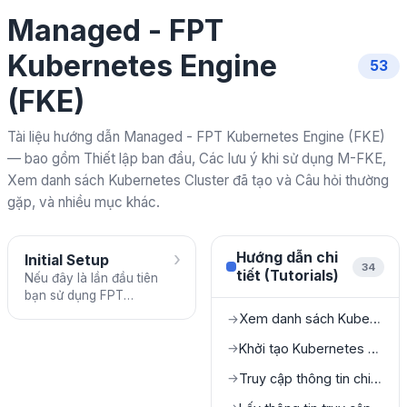
Managed - FPT
Kubernetes Engine
53
(FKE)
Tài liệu hướng dẫn Managed - FPT Kubernetes Engine (FKE)
— bao gồm Thiết lập ban đầu, Các lưu ý khi sử dụng M-FKE,
Xem danh sách Kubernetes Cluster đã tạo và Câu hỏi thường
gặp, và nhiều mục khác.
›
Hướng dẫn chi
Initial Setup
34
tiết (Tutorials)
Nếu đây là lần đầu tiên
bạn sử dụng FPT
Kubernetes Engine, hãy
Xem danh sách Kubernetes Cluster đã tạo
→
kiểm tra và hoàn thành
các công việc thiết lập
Khởi tạo Kubernetes Cluster mới
→
ban đầu.
Truy cập thông tin chi tiết của Cluster
→