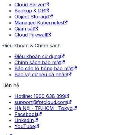
Cloud Server
Backup & DR
Object Storage
Managed Kubernetes
Giám sát
Cloud Firewall
Điều khoản & Chính sách
Điều khoản sử dụng
Chính sách bảo mật
Báo cáo lỗ hổng bảo mật
Bảo vệ dữ liệu cá nhân
Liên hệ
Hotline: 1900 638 399
support@fptcloud.com
Hà Nội · TP.HCM · Tokyo
Facebook
LinkedIn
YouTube