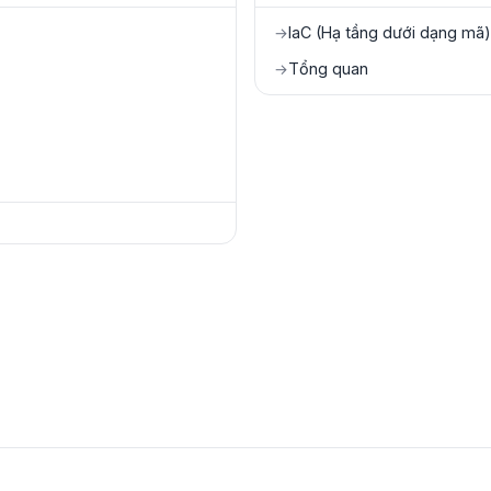
IaC (Hạ tầng dưới dạng mã)
→
Tổng quan
→