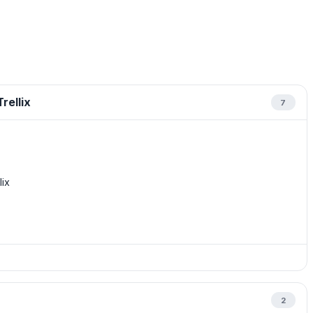
rellix
7
ix
2