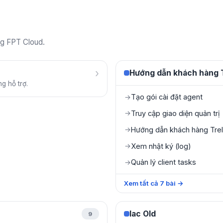
ng FPT Cloud.
›
Hướng dẫn khách hàng T
g hỗ trợ.
Tạo gói cài đặt agent
→
Truy cập giao diện quản trị
→
Hướng dẫn khách hàng Trell
→
Xem nhật ký (log)
→
Quản lý client tasks
→
Xem tất cả
7
bài
→
Iac Old
9