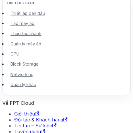
Thiết lập ban đầu
Tạo máy ảo
Thao tác nhanh
Quản lý máy ảo
GPU
Block Storage
Networking
Quản lý khác
Về FPT Cloud
Giới thiệu
Đối tác & Khách hàng
Tin tức – Sự kiện
Tuyển dụng