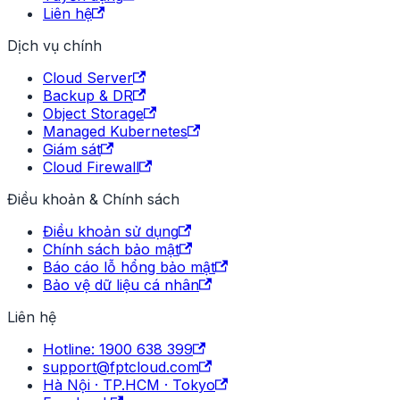
Liên hệ
Dịch vụ chính
Cloud Server
Backup & DR
Object Storage
Managed Kubernetes
Giám sát
Cloud Firewall
Điều khoản & Chính sách
Điều khoản sử dụng
Chính sách bảo mật
Báo cáo lỗ hổng bảo mật
Bảo vệ dữ liệu cá nhân
Liên hệ
Hotline: 1900 638 399
support@fptcloud.com
Hà Nội · TP.HCM · Tokyo