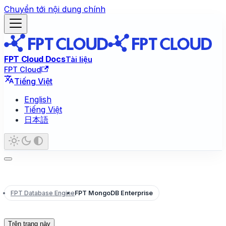
Chuyển tới nội dung chính
FPT Cloud Docs
Tài liệu
FPT Cloud
Tiếng Việt
English
Tiếng Việt
日本語
FPT Database Engine
FPT MongoDB Enterprise
Trên trang này