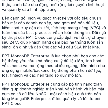
thực, cảnh báo chủ động, mở rộng tài nguyên linh hoạt
và quản lý cấu hình tập trung.
Bên cạnh đó, dịch vụ được thiết kế với các tiêu chuẩn
bảo mật cấp doanh nghiệp, bao gồm mã hóa dữ liệu,
kiểm soát truy cập chi tiết, tích hợp mạng riêng (VPC) và
tuân thủ các best practices về an toàn thông tin. Đội ngũ
kỹ thuật của FPT Cloud cung cấp dịch vụ hỗ trợ chuyên
sâu 24/7, giúp khách hàng đảm bảo hệ thống luôn sẵn
sàng, ổn định và đáp ứng các yêu cầu SLA khắt khe.
FPT MongoDB Enterprise là lựa chọn phù hợp cho các
hệ thống yêu cầu khả năng xử lý dữ liệu lớn, linh hoạt
về schema và mở rộng theo chiều ngang, điển hình như
ứng dụng mobile/backend, hệ thống phân tích dữ liệu,
IoT, fintech và các nền tảng số quy mô lớn.
FPT MongoDB Enterprise cung cấp bộ tính năng toàn
diện giúp doanh nghiệp triển khai, vận hành và bảo mật
cụm cơ sở dữ liệu NoSQL một cách hiệu quả trên nền
tảng MongoDB Enterprise, được quản lý và tối ưu bởi
FPT Cloud.