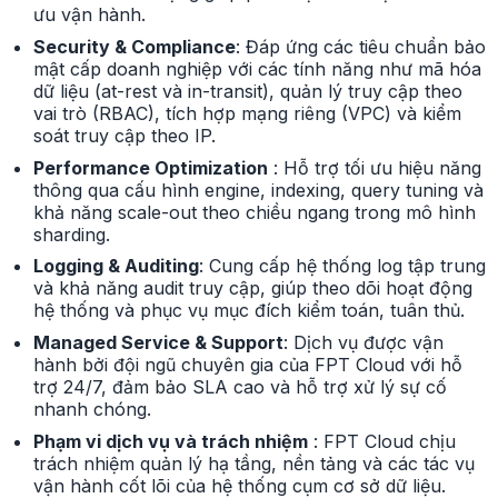
ưu vận hành.
Security & Compliance
: Đáp ứng các tiêu chuẩn bảo
mật cấp doanh nghiệp với các tính năng như mã hóa
dữ liệu (at-rest và in-transit), quản lý truy cập theo
vai trò (RBAC), tích hợp mạng riêng (VPC) và kiểm
soát truy cập theo IP.
Performance Optimization
: Hỗ trợ tối ưu hiệu năng
thông qua cấu hình engine, indexing, query tuning và
khả năng scale-out theo chiều ngang trong mô hình
sharding.
Logging & Auditing
: Cung cấp hệ thống log tập trung
và khả năng audit truy cập, giúp theo dõi hoạt động
hệ thống và phục vụ mục đích kiểm toán, tuân thủ.
Managed Service & Support
: Dịch vụ được vận
hành bởi đội ngũ chuyên gia của FPT Cloud với hỗ
trợ 24/7, đảm bảo SLA cao và hỗ trợ xử lý sự cố
nhanh chóng.
Phạm vi dịch vụ và trách nhiệm
: FPT Cloud chịu
trách nhiệm quản lý hạ tầng, nền tảng và các tác vụ
vận hành cốt lõi của hệ thống cụm cơ sở dữ liệu.