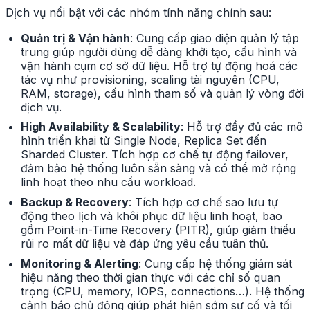
Dịch vụ nổi bật với các nhóm tính năng chính sau:
Quản trị & Vận hành
: Cung cấp giao diện quản lý tập
trung giúp người dùng dễ dàng khởi tạo, cấu hình và
vận hành cụm cơ sở dữ liệu. Hỗ trợ tự động hoá các
tác vụ như provisioning, scaling tài nguyên (CPU,
RAM, storage), cấu hình tham số và quản lý vòng đời
dịch vụ.
High Availability & Scalability
: Hỗ trợ đầy đủ các mô
hình triển khai từ Single Node, Replica Set đến
Sharded Cluster. Tích hợp cơ chế tự động failover,
đảm bảo hệ thống luôn sẵn sàng và có thể mở rộng
linh hoạt theo nhu cầu workload.
Backup & Recovery
: Tích hợp cơ chế sao lưu tự
động theo lịch và khôi phục dữ liệu linh hoạt, bao
gồm Point-in-Time Recovery (PITR), giúp giảm thiểu
rủi ro mất dữ liệu và đáp ứng yêu cầu tuân thủ.
Monitoring & Alerting
: Cung cấp hệ thống giám sát
hiệu năng theo thời gian thực với các chỉ số quan
trọng (CPU, memory, IOPS, connections…). Hệ thống
cảnh báo chủ động giúp phát hiện sớm sự cố và tối