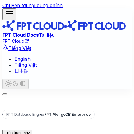
Chuyển tới nội dung chính
FPT Cloud Docs
Tài liệu
FPT Cloud
Tiếng Việt
English
Tiếng Việt
日本語
FPT Database Engine
FPT MongoDB Enterprise
Trên trang này