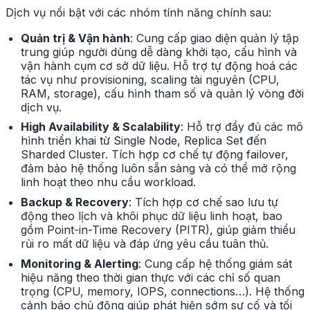
Dịch vụ nổi bật với các nhóm tính năng chính sau:
Quản trị & Vận hành
: Cung cấp giao diện quản lý tập
trung giúp người dùng dễ dàng khởi tạo, cấu hình và
vận hành cụm cơ sở dữ liệu. Hỗ trợ tự động hoá các
tác vụ như provisioning, scaling tài nguyên (CPU,
RAM, storage), cấu hình tham số và quản lý vòng đời
dịch vụ.
High Availability & Scalability
: Hỗ trợ đầy đủ các mô
hình triển khai từ Single Node, Replica Set đến
Sharded Cluster. Tích hợp cơ chế tự động failover,
đảm bảo hệ thống luôn sẵn sàng và có thể mở rộng
linh hoạt theo nhu cầu workload.
Backup & Recovery
: Tích hợp cơ chế sao lưu tự
động theo lịch và khôi phục dữ liệu linh hoạt, bao
gồm Point-in-Time Recovery (PITR), giúp giảm thiểu
rủi ro mất dữ liệu và đáp ứng yêu cầu tuân thủ.
Monitoring & Alerting
: Cung cấp hệ thống giám sát
hiệu năng theo thời gian thực với các chỉ số quan
trọng (CPU, memory, IOPS, connections…). Hệ thống
cảnh báo chủ động giúp phát hiện sớm sự cố và tối