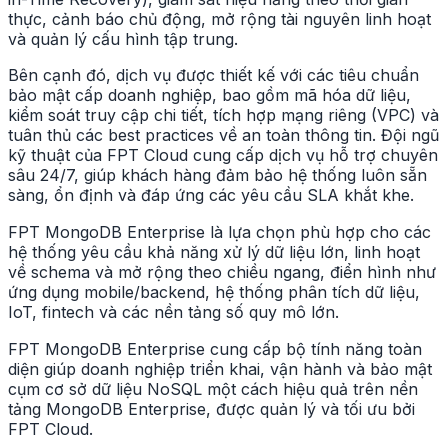
thực, cảnh báo chủ động, mở rộng tài nguyên linh hoạt
và quản lý cấu hình tập trung.
Bên cạnh đó, dịch vụ được thiết kế với các tiêu chuẩn
bảo mật cấp doanh nghiệp, bao gồm mã hóa dữ liệu,
kiểm soát truy cập chi tiết, tích hợp mạng riêng (VPC) và
tuân thủ các best practices về an toàn thông tin. Đội ngũ
kỹ thuật của FPT Cloud cung cấp dịch vụ hỗ trợ chuyên
sâu 24/7, giúp khách hàng đảm bảo hệ thống luôn sẵn
sàng, ổn định và đáp ứng các yêu cầu SLA khắt khe.
FPT MongoDB Enterprise là lựa chọn phù hợp cho các
hệ thống yêu cầu khả năng xử lý dữ liệu lớn, linh hoạt
về schema và mở rộng theo chiều ngang, điển hình như
ứng dụng mobile/backend, hệ thống phân tích dữ liệu,
IoT, fintech và các nền tảng số quy mô lớn.
FPT MongoDB Enterprise cung cấp bộ tính năng toàn
diện giúp doanh nghiệp triển khai, vận hành và bảo mật
cụm cơ sở dữ liệu NoSQL một cách hiệu quả trên nền
tảng MongoDB Enterprise, được quản lý và tối ưu bởi
FPT Cloud.