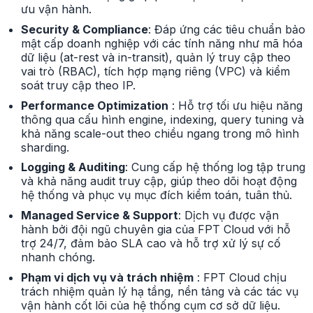
ưu vận hành.
Security & Compliance
: Đáp ứng các tiêu chuẩn bảo
mật cấp doanh nghiệp với các tính năng như mã hóa
dữ liệu (at-rest và in-transit), quản lý truy cập theo
vai trò (RBAC), tích hợp mạng riêng (VPC) và kiểm
soát truy cập theo IP.
Performance Optimization
: Hỗ trợ tối ưu hiệu năng
thông qua cấu hình engine, indexing, query tuning và
khả năng scale-out theo chiều ngang trong mô hình
sharding.
Logging & Auditing
: Cung cấp hệ thống log tập trung
và khả năng audit truy cập, giúp theo dõi hoạt động
hệ thống và phục vụ mục đích kiểm toán, tuân thủ.
Managed Service & Support
: Dịch vụ được vận
hành bởi đội ngũ chuyên gia của FPT Cloud với hỗ
trợ 24/7, đảm bảo SLA cao và hỗ trợ xử lý sự cố
nhanh chóng.
Phạm vi dịch vụ và trách nhiệm
: FPT Cloud chịu
trách nhiệm quản lý hạ tầng, nền tảng và các tác vụ
vận hành cốt lõi của hệ thống cụm cơ sở dữ liệu.