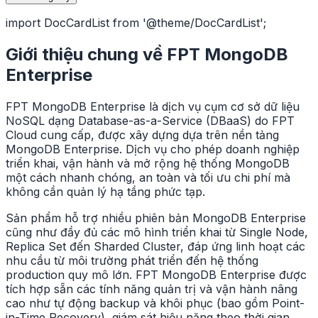
import DocCardList from '@theme/DocCardList';
Giới thiệu chung về FPT MongoDB
Enterprise
FPT MongoDB Enterprise là dịch vụ cụm cơ sở dữ liệu
NoSQL dạng Database-as-a-Service (DBaaS) do FPT
Cloud cung cấp, được xây dựng dựa trên nền tảng
MongoDB Enterprise. Dịch vụ cho phép doanh nghiệp
triển khai, vận hành và mở rộng hệ thống MongoDB
một cách nhanh chóng, an toàn và tối ưu chi phí mà
không cần quản lý hạ tầng phức tạp.
Sản phẩm hỗ trợ nhiều phiên bản MongoDB Enterprise
cũng như đầy đủ các mô hình triển khai từ Single Node,
Replica Set đến Sharded Cluster, đáp ứng linh hoạt các
nhu cầu từ môi trường phát triển đến hệ thống
production quy mô lớn. FPT MongoDB Enterprise được
tích hợp sẵn các tính năng quản trị và vận hành nâng
cao như tự động backup và khôi phục (bao gồm Point-
in-Time Recovery), giám sát hiệu năng theo thời gian