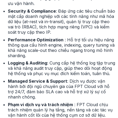
ưu vận hành.
Security & Compliance
: Đáp ứng các tiêu chuẩn bảo
mật cấp doanh nghiệp với các tính năng như mã hóa
dữ liệu (at-rest và in-transit), quản lý truy cập theo
vai trò (RBAC), tích hợp mạng riêng (VPC) và kiểm
soát truy cập theo IP.
Performance Optimization
: Hỗ trợ tối ưu hiệu năng
thông qua cấu hình engine, indexing, query tuning và
khả năng scale-out theo chiều ngang trong mô hình
sharding.
Logging & Auditing
: Cung cấp hệ thống log tập trung
và khả năng audit truy cập, giúp theo dõi hoạt động
hệ thống và phục vụ mục đích kiểm toán, tuân thủ.
Managed Service & Support
: Dịch vụ được vận
hành bởi đội ngũ chuyên gia của FPT Cloud với hỗ
trợ 24/7, đảm bảo SLA cao và hỗ trợ xử lý sự cố
nhanh chóng.
Phạm vi dịch vụ và trách nhiệm
: FPT Cloud chịu
trách nhiệm quản lý hạ tầng, nền tảng và các tác vụ
vận hành cốt lõi của hệ thống cụm cơ sở dữ liệu.