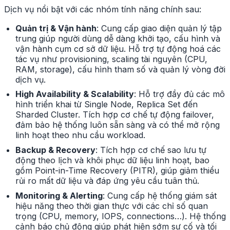
Dịch vụ nổi bật với các nhóm tính năng chính sau:
Quản trị & Vận hành
: Cung cấp giao diện quản lý tập
trung giúp người dùng dễ dàng khởi tạo, cấu hình và
vận hành cụm cơ sở dữ liệu. Hỗ trợ tự động hoá các
tác vụ như provisioning, scaling tài nguyên (CPU,
RAM, storage), cấu hình tham số và quản lý vòng đời
dịch vụ.
High Availability & Scalability
: Hỗ trợ đầy đủ các mô
hình triển khai từ Single Node, Replica Set đến
Sharded Cluster. Tích hợp cơ chế tự động failover,
đảm bảo hệ thống luôn sẵn sàng và có thể mở rộng
linh hoạt theo nhu cầu workload.
Backup & Recovery
: Tích hợp cơ chế sao lưu tự
động theo lịch và khôi phục dữ liệu linh hoạt, bao
gồm Point-in-Time Recovery (PITR), giúp giảm thiểu
rủi ro mất dữ liệu và đáp ứng yêu cầu tuân thủ.
Monitoring & Alerting
: Cung cấp hệ thống giám sát
hiệu năng theo thời gian thực với các chỉ số quan
trọng (CPU, memory, IOPS, connections…). Hệ thống
cảnh báo chủ động giúp phát hiện sớm sự cố và tối