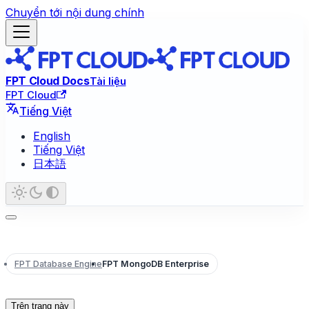
Chuyển tới nội dung chính
FPT Cloud Docs
Tài liệu
FPT Cloud
Tiếng Việt
English
Tiếng Việt
日本語
FPT Database Engine
FPT MongoDB Enterprise
Trên trang này