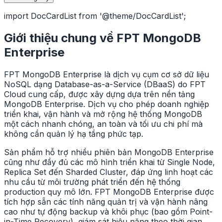
import DocCardList from '@theme/DocCardList';
Giới thiệu chung về FPT MongoDB
Enterprise
FPT MongoDB Enterprise là dịch vụ cụm cơ sở dữ liệu
NoSQL dạng Database-as-a-Service (DBaaS) do FPT
Cloud cung cấp, được xây dựng dựa trên nền tảng
MongoDB Enterprise. Dịch vụ cho phép doanh nghiệp
triển khai, vận hành và mở rộng hệ thống MongoDB
một cách nhanh chóng, an toàn và tối ưu chi phí mà
không cần quản lý hạ tầng phức tạp.
Sản phẩm hỗ trợ nhiều phiên bản MongoDB Enterprise
cũng như đầy đủ các mô hình triển khai từ Single Node,
Replica Set đến Sharded Cluster, đáp ứng linh hoạt các
nhu cầu từ môi trường phát triển đến hệ thống
production quy mô lớn. FPT MongoDB Enterprise được
tích hợp sẵn các tính năng quản trị và vận hành nâng
cao như tự động backup và khôi phục (bao gồm Point-
in-Time Recovery), giám sát hiệu năng theo thời gian