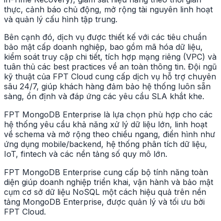
thực, cảnh báo chủ động, mở rộng tài nguyên linh hoạt
và quản lý cấu hình tập trung.
Bên cạnh đó, dịch vụ được thiết kế với các tiêu chuẩn
bảo mật cấp doanh nghiệp, bao gồm mã hóa dữ liệu,
kiểm soát truy cập chi tiết, tích hợp mạng riêng (VPC) và
tuân thủ các best practices về an toàn thông tin. Đội ngũ
kỹ thuật của FPT Cloud cung cấp dịch vụ hỗ trợ chuyên
sâu 24/7, giúp khách hàng đảm bảo hệ thống luôn sẵn
sàng, ổn định và đáp ứng các yêu cầu SLA khắt khe.
FPT MongoDB Enterprise là lựa chọn phù hợp cho các
hệ thống yêu cầu khả năng xử lý dữ liệu lớn, linh hoạt
về schema và mở rộng theo chiều ngang, điển hình như
ứng dụng mobile/backend, hệ thống phân tích dữ liệu,
IoT, fintech và các nền tảng số quy mô lớn.
FPT MongoDB Enterprise cung cấp bộ tính năng toàn
diện giúp doanh nghiệp triển khai, vận hành và bảo mật
cụm cơ sở dữ liệu NoSQL một cách hiệu quả trên nền
tảng MongoDB Enterprise, được quản lý và tối ưu bởi
FPT Cloud.