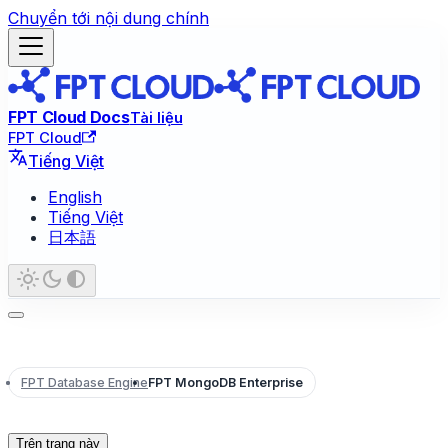
Chuyển tới nội dung chính
FPT Cloud Docs
Tài liệu
FPT Cloud
Tiếng Việt
English
Tiếng Việt
日本語
FPT Database Engine
FPT MongoDB Enterprise
Trên trang này