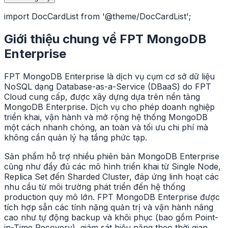
import DocCardList from '@theme/DocCardList';
Giới thiệu chung về FPT MongoDB
Enterprise
FPT MongoDB Enterprise là dịch vụ cụm cơ sở dữ liệu
NoSQL dạng Database-as-a-Service (DBaaS) do FPT
Cloud cung cấp, được xây dựng dựa trên nền tảng
MongoDB Enterprise. Dịch vụ cho phép doanh nghiệp
triển khai, vận hành và mở rộng hệ thống MongoDB
một cách nhanh chóng, an toàn và tối ưu chi phí mà
không cần quản lý hạ tầng phức tạp.
Sản phẩm hỗ trợ nhiều phiên bản MongoDB Enterprise
cũng như đầy đủ các mô hình triển khai từ Single Node,
Replica Set đến Sharded Cluster, đáp ứng linh hoạt các
nhu cầu từ môi trường phát triển đến hệ thống
production quy mô lớn. FPT MongoDB Enterprise được
tích hợp sẵn các tính năng quản trị và vận hành nâng
cao như tự động backup và khôi phục (bao gồm Point-
in-Time Recovery), giám sát hiệu năng theo thời gian