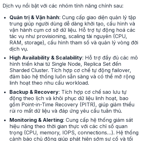
Dịch vụ nổi bật với các nhóm tính năng chính sau:
Quản trị & Vận hành
: Cung cấp giao diện quản lý tập
trung giúp người dùng dễ dàng khởi tạo, cấu hình và
vận hành cụm cơ sở dữ liệu. Hỗ trợ tự động hoá các
tác vụ như provisioning, scaling tài nguyên (CPU,
RAM, storage), cấu hình tham số và quản lý vòng đời
dịch vụ.
High Availability & Scalability
: Hỗ trợ đầy đủ các mô
hình triển khai từ Single Node, Replica Set đến
Sharded Cluster. Tích hợp cơ chế tự động failover,
đảm bảo hệ thống luôn sẵn sàng và có thể mở rộng
linh hoạt theo nhu cầu workload.
Backup & Recovery
: Tích hợp cơ chế sao lưu tự
động theo lịch và khôi phục dữ liệu linh hoạt, bao
gồm Point-in-Time Recovery (PITR), giúp giảm thiểu
rủi ro mất dữ liệu và đáp ứng yêu cầu tuân thủ.
Monitoring & Alerting
: Cung cấp hệ thống giám sát
hiệu năng theo thời gian thực với các chỉ số quan
trọng (CPU, memory, IOPS, connections…). Hệ thống
cảnh báo chủ động giúp phát hiện sớm sự cố và tối