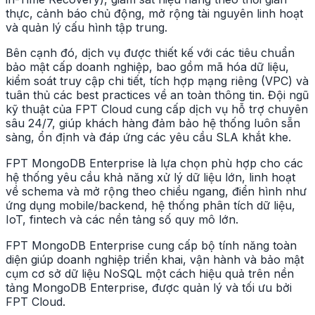
thực, cảnh báo chủ động, mở rộng tài nguyên linh hoạt
và quản lý cấu hình tập trung.
Bên cạnh đó, dịch vụ được thiết kế với các tiêu chuẩn
bảo mật cấp doanh nghiệp, bao gồm mã hóa dữ liệu,
kiểm soát truy cập chi tiết, tích hợp mạng riêng (VPC) và
tuân thủ các best practices về an toàn thông tin. Đội ngũ
kỹ thuật của FPT Cloud cung cấp dịch vụ hỗ trợ chuyên
sâu 24/7, giúp khách hàng đảm bảo hệ thống luôn sẵn
sàng, ổn định và đáp ứng các yêu cầu SLA khắt khe.
FPT MongoDB Enterprise là lựa chọn phù hợp cho các
hệ thống yêu cầu khả năng xử lý dữ liệu lớn, linh hoạt
về schema và mở rộng theo chiều ngang, điển hình như
ứng dụng mobile/backend, hệ thống phân tích dữ liệu,
IoT, fintech và các nền tảng số quy mô lớn.
FPT MongoDB Enterprise cung cấp bộ tính năng toàn
diện giúp doanh nghiệp triển khai, vận hành và bảo mật
cụm cơ sở dữ liệu NoSQL một cách hiệu quả trên nền
tảng MongoDB Enterprise, được quản lý và tối ưu bởi
FPT Cloud.