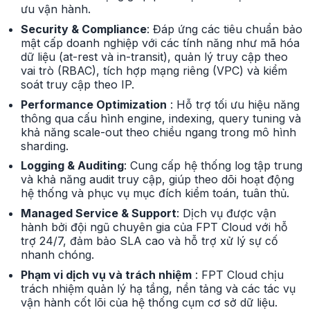
ưu vận hành.
Security & Compliance
: Đáp ứng các tiêu chuẩn bảo
mật cấp doanh nghiệp với các tính năng như mã hóa
dữ liệu (at-rest và in-transit), quản lý truy cập theo
vai trò (RBAC), tích hợp mạng riêng (VPC) và kiểm
soát truy cập theo IP.
Performance Optimization
: Hỗ trợ tối ưu hiệu năng
thông qua cấu hình engine, indexing, query tuning và
khả năng scale-out theo chiều ngang trong mô hình
sharding.
Logging & Auditing
: Cung cấp hệ thống log tập trung
và khả năng audit truy cập, giúp theo dõi hoạt động
hệ thống và phục vụ mục đích kiểm toán, tuân thủ.
Managed Service & Support
: Dịch vụ được vận
hành bởi đội ngũ chuyên gia của FPT Cloud với hỗ
trợ 24/7, đảm bảo SLA cao và hỗ trợ xử lý sự cố
nhanh chóng.
Phạm vi dịch vụ và trách nhiệm
: FPT Cloud chịu
trách nhiệm quản lý hạ tầng, nền tảng và các tác vụ
vận hành cốt lõi của hệ thống cụm cơ sở dữ liệu.