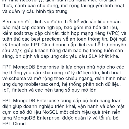
thực, cảnh báo chủ động, mở rộng tài nguyên linh hoạt
và quản lý cấu hình tập trung.
Bên cạnh đó, dịch vụ được thiết kế với các tiêu chuẩn
bảo mật cấp doanh nghiệp, bao gồm mã hóa dữ liệu,
kiểm soát truy cập chi tiết, tích hợp mạng riêng (VPC) và
tuân thủ các best practices về an toàn thông tin. Đội ngũ
kỹ thuật của FPT Cloud cung cấp dịch vụ hỗ trợ chuyên
sâu 24/7, giúp khách hàng đảm bảo hệ thống luôn sẵn
sàng, ổn định và đáp ứng các yêu cầu SLA khắt khe.
FPT MongoDB Enterprise là lựa chọn phù hợp cho các
hệ thống yêu cầu khả năng xử lý dữ liệu lớn, linh hoạt
về schema và mở rộng theo chiều ngang, điển hình như
ứng dụng mobile/backend, hệ thống phân tích dữ liệu,
IoT, fintech và các nền tảng số quy mô lớn.
FPT MongoDB Enterprise cung cấp bộ tính năng toàn
diện giúp doanh nghiệp triển khai, vận hành và bảo mật
cụm cơ sở dữ liệu NoSQL một cách hiệu quả trên nền
tảng MongoDB Enterprise, được quản lý và tối ưu bởi
FPT Cloud.