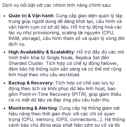
Dịch vụ nổi bật với các nhóm tính năng chính sau:
Quản trị & Vận hành
: Cung cấp giao diện quản lý tập
trung giúp người dùng dễ dàng khởi tạo, cấu hình và
vận hành cụm cơ sở dữ liệu. Hỗ trợ tự động hoá các
tác vụ như provisioning, scaling tài nguyên (CPU,
RAM, storage), cấu hình tham số và quản lý vòng đời
dịch vụ.
High Availability & Scalability
: Hỗ trợ đầy đủ các mô
hình triển khai từ Single Node, Replica Set đến
Sharded Cluster. Tích hợp cơ chế tự động failover,
đảm bảo hệ thống luôn sẵn sàng và có thể mở rộng
linh hoạt theo nhu cầu workload.
Backup & Recovery
: Tích hợp cơ chế sao lưu tự
động theo lịch và khôi phục dữ liệu linh hoạt, bao
gồm Point-in-Time Recovery (PITR), giúp giảm thiểu
rủi ro mất dữ liệu và đáp ứng yêu cầu tuân thủ.
Monitoring & Alerting
: Cung cấp hệ thống giám sát
hiệu năng theo thời gian thực với các chỉ số quan
trọng (CPU, memory, IOPS, connections…). Hệ thống
cảnh báo chủ động giúp phát hiện sớm sự cố và tối