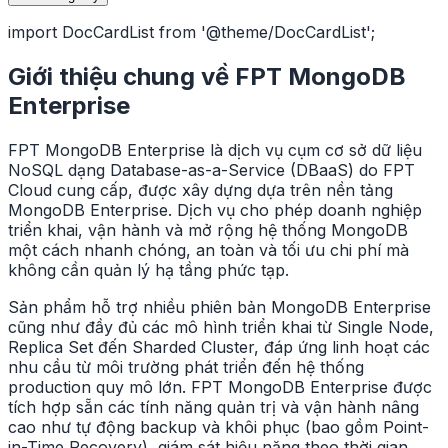
import DocCardList from '@theme/DocCardList';
Giới thiệu chung về FPT MongoDB
Enterprise
FPT MongoDB Enterprise là dịch vụ cụm cơ sở dữ liệu
NoSQL dạng Database-as-a-Service (DBaaS) do FPT
Cloud cung cấp, được xây dựng dựa trên nền tảng
MongoDB Enterprise. Dịch vụ cho phép doanh nghiệp
triển khai, vận hành và mở rộng hệ thống MongoDB
một cách nhanh chóng, an toàn và tối ưu chi phí mà
không cần quản lý hạ tầng phức tạp.
Sản phẩm hỗ trợ nhiều phiên bản MongoDB Enterprise
cũng như đầy đủ các mô hình triển khai từ Single Node,
Replica Set đến Sharded Cluster, đáp ứng linh hoạt các
nhu cầu từ môi trường phát triển đến hệ thống
production quy mô lớn. FPT MongoDB Enterprise được
tích hợp sẵn các tính năng quản trị và vận hành nâng
cao như tự động backup và khôi phục (bao gồm Point-
in-Time Recovery), giám sát hiệu năng theo thời gian