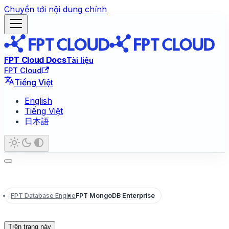
Chuyển tới nội dung chính
FPT Cloud Docs
Tài liệu
FPT Cloud
Tiếng Việt
English
Tiếng Việt
日本語
FPT Database Engine
FPT MongoDB Enterprise
Trên trang này