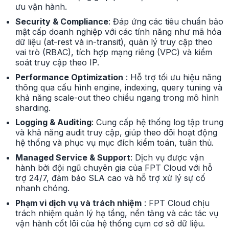
ưu vận hành.
Security & Compliance
: Đáp ứng các tiêu chuẩn bảo
mật cấp doanh nghiệp với các tính năng như mã hóa
dữ liệu (at-rest và in-transit), quản lý truy cập theo
vai trò (RBAC), tích hợp mạng riêng (VPC) và kiểm
soát truy cập theo IP.
Performance Optimization
: Hỗ trợ tối ưu hiệu năng
thông qua cấu hình engine, indexing, query tuning và
khả năng scale-out theo chiều ngang trong mô hình
sharding.
Logging & Auditing
: Cung cấp hệ thống log tập trung
và khả năng audit truy cập, giúp theo dõi hoạt động
hệ thống và phục vụ mục đích kiểm toán, tuân thủ.
Managed Service & Support
: Dịch vụ được vận
hành bởi đội ngũ chuyên gia của FPT Cloud với hỗ
trợ 24/7, đảm bảo SLA cao và hỗ trợ xử lý sự cố
nhanh chóng.
Phạm vi dịch vụ và trách nhiệm
: FPT Cloud chịu
trách nhiệm quản lý hạ tầng, nền tảng và các tác vụ
vận hành cốt lõi của hệ thống cụm cơ sở dữ liệu.