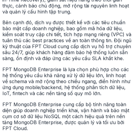
thực, cảnh báo chủ động, mở rộng tài nguyên linh hoạt
và quản lý cấu hình tập trung.
Bên cạnh đó, dịch vụ được thiết kế với các tiêu chuẩn
bảo mật cấp doanh nghiệp, bao gồm mã hóa dữ liệu,
kiểm soát truy cập chi tiết, tích hợp mạng riêng (VPC) và
tuân thủ các best practices về an toàn thông tin. Đội ngũ
kỹ thuật của FPT Cloud cung cấp dịch vụ hỗ trợ chuyên
sâu 24/7, giúp khách hàng đảm bảo hệ thống luôn sẵn
sàng, ổn định và đáp ứng các yêu cầu SLA khắt khe.
FPT MongoDB Enterprise là lựa chọn phù hợp cho các
hệ thống yêu cầu khả năng xử lý dữ liệu lớn, linh hoạt
về schema và mở rộng theo chiều ngang, điển hình như
ứng dụng mobile/backend, hệ thống phân tích dữ liệu,
IoT, fintech và các nền tảng số quy mô lớn.
FPT MongoDB Enterprise cung cấp bộ tính năng toàn
diện giúp doanh nghiệp triển khai, vận hành và bảo mật
cụm cơ sở dữ liệu NoSQL một cách hiệu quả trên nền
tảng MongoDB Enterprise, được quản lý và tối ưu bởi
FPT Cloud.