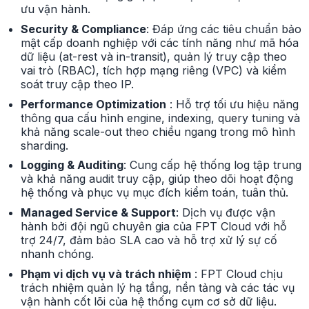
ưu vận hành.
Security & Compliance
: Đáp ứng các tiêu chuẩn bảo
mật cấp doanh nghiệp với các tính năng như mã hóa
dữ liệu (at-rest và in-transit), quản lý truy cập theo
vai trò (RBAC), tích hợp mạng riêng (VPC) và kiểm
soát truy cập theo IP.
Performance Optimization
: Hỗ trợ tối ưu hiệu năng
thông qua cấu hình engine, indexing, query tuning và
khả năng scale-out theo chiều ngang trong mô hình
sharding.
Logging & Auditing
: Cung cấp hệ thống log tập trung
và khả năng audit truy cập, giúp theo dõi hoạt động
hệ thống và phục vụ mục đích kiểm toán, tuân thủ.
Managed Service & Support
: Dịch vụ được vận
hành bởi đội ngũ chuyên gia của FPT Cloud với hỗ
trợ 24/7, đảm bảo SLA cao và hỗ trợ xử lý sự cố
nhanh chóng.
Phạm vi dịch vụ và trách nhiệm
: FPT Cloud chịu
trách nhiệm quản lý hạ tầng, nền tảng và các tác vụ
vận hành cốt lõi của hệ thống cụm cơ sở dữ liệu.