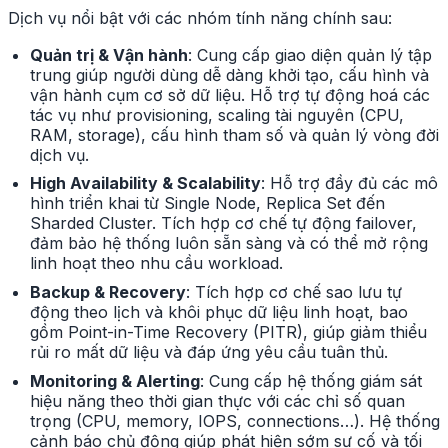
Dịch vụ nổi bật với các nhóm tính năng chính sau:
Quản trị & Vận hành
: Cung cấp giao diện quản lý tập
trung giúp người dùng dễ dàng khởi tạo, cấu hình và
vận hành cụm cơ sở dữ liệu. Hỗ trợ tự động hoá các
tác vụ như provisioning, scaling tài nguyên (CPU,
RAM, storage), cấu hình tham số và quản lý vòng đời
dịch vụ.
High Availability & Scalability
: Hỗ trợ đầy đủ các mô
hình triển khai từ Single Node, Replica Set đến
Sharded Cluster. Tích hợp cơ chế tự động failover,
đảm bảo hệ thống luôn sẵn sàng và có thể mở rộng
linh hoạt theo nhu cầu workload.
Backup & Recovery
: Tích hợp cơ chế sao lưu tự
động theo lịch và khôi phục dữ liệu linh hoạt, bao
gồm Point-in-Time Recovery (PITR), giúp giảm thiểu
rủi ro mất dữ liệu và đáp ứng yêu cầu tuân thủ.
Monitoring & Alerting
: Cung cấp hệ thống giám sát
hiệu năng theo thời gian thực với các chỉ số quan
trọng (CPU, memory, IOPS, connections…). Hệ thống
cảnh báo chủ động giúp phát hiện sớm sự cố và tối