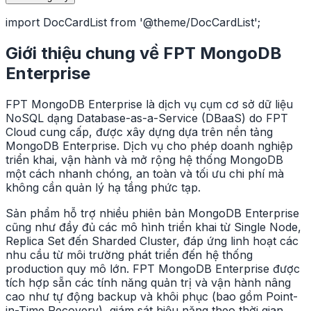
import DocCardList from '@theme/DocCardList';
Giới thiệu chung về FPT MongoDB
Enterprise
FPT MongoDB Enterprise là dịch vụ cụm cơ sở dữ liệu
NoSQL dạng Database-as-a-Service (DBaaS) do FPT
Cloud cung cấp, được xây dựng dựa trên nền tảng
MongoDB Enterprise. Dịch vụ cho phép doanh nghiệp
triển khai, vận hành và mở rộng hệ thống MongoDB
một cách nhanh chóng, an toàn và tối ưu chi phí mà
không cần quản lý hạ tầng phức tạp.
Sản phẩm hỗ trợ nhiều phiên bản MongoDB Enterprise
cũng như đầy đủ các mô hình triển khai từ Single Node,
Replica Set đến Sharded Cluster, đáp ứng linh hoạt các
nhu cầu từ môi trường phát triển đến hệ thống
production quy mô lớn. FPT MongoDB Enterprise được
tích hợp sẵn các tính năng quản trị và vận hành nâng
cao như tự động backup và khôi phục (bao gồm Point-
in-Time Recovery), giám sát hiệu năng theo thời gian