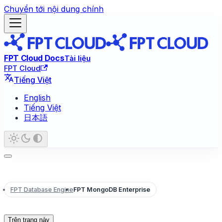
Chuyển tới nội dung chính
FPT Cloud Docs
Tài liệu
FPT Cloud
Tiếng Việt
English
Tiếng Việt
日本語
FPT Database Engine
FPT MongoDB Enterprise
Trên trang này