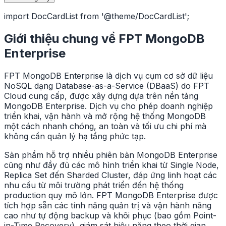
import DocCardList from '@theme/DocCardList';
Giới thiệu chung về FPT MongoDB
Enterprise
FPT MongoDB Enterprise là dịch vụ cụm cơ sở dữ liệu
NoSQL dạng Database-as-a-Service (DBaaS) do FPT
Cloud cung cấp, được xây dựng dựa trên nền tảng
MongoDB Enterprise. Dịch vụ cho phép doanh nghiệp
triển khai, vận hành và mở rộng hệ thống MongoDB
một cách nhanh chóng, an toàn và tối ưu chi phí mà
không cần quản lý hạ tầng phức tạp.
Sản phẩm hỗ trợ nhiều phiên bản MongoDB Enterprise
cũng như đầy đủ các mô hình triển khai từ Single Node,
Replica Set đến Sharded Cluster, đáp ứng linh hoạt các
nhu cầu từ môi trường phát triển đến hệ thống
production quy mô lớn. FPT MongoDB Enterprise được
tích hợp sẵn các tính năng quản trị và vận hành nâng
cao như tự động backup và khôi phục (bao gồm Point-
in-Time Recovery), giám sát hiệu năng theo thời gian