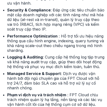
ưu vận hành.
Security & Compliance
: Đáp ứng các tiêu chuẩn bảo
mật cấp doanh nghiệp với các tính năng như mã hóa
dữ liệu (at-rest và in-transit), quản lý truy cập theo
vai trò (RBAC), tích hợp mạng riêng (VPC) và kiểm
soát truy cập theo IP.
Performance Optimization
: Hỗ trợ tối ưu hiệu năng
thông qua cấu hình engine, indexing, query tuning và
khả năng scale-out theo chiều ngang trong mô hình
sharding.
Logging & Auditing
: Cung cấp hệ thống log tập trung
và khả năng audit truy cập, giúp theo dõi hoạt động
hệ thống và phục vụ mục đích kiểm toán, tuân thủ.
Managed Service & Support
: Dịch vụ được vận
hành bởi đội ngũ chuyên gia của FPT Cloud với hỗ
trợ 24/7, đảm bảo SLA cao và hỗ trợ xử lý sự cố
nhanh chóng.
Phạm vi dịch vụ và trách nhiệm
: FPT Cloud chịu
trách nhiệm quản lý hạ tầng, nền tảng và các tác vụ
vận hành cốt lõi của hệ thống cụm cơ sở dữ liệu.