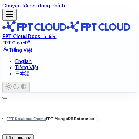
Chuyển tới nội dung chính
FPT Cloud Docs
Tài liệu
FPT Cloud
Tiếng Việt
English
Tiếng Việt
日本語
FPT Database Engine
FPT MongoDB Enterprise
Trên trang này