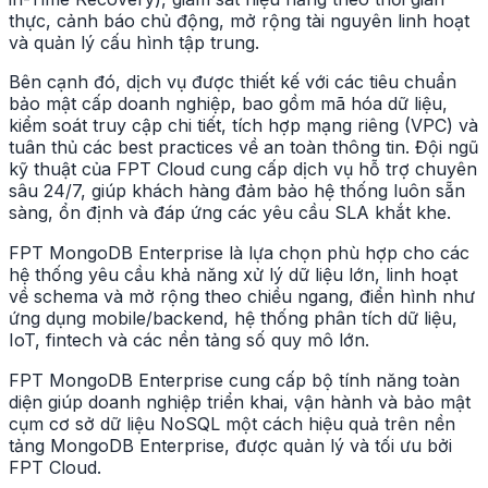
thực, cảnh báo chủ động, mở rộng tài nguyên linh hoạt
và quản lý cấu hình tập trung.
Bên cạnh đó, dịch vụ được thiết kế với các tiêu chuẩn
bảo mật cấp doanh nghiệp, bao gồm mã hóa dữ liệu,
kiểm soát truy cập chi tiết, tích hợp mạng riêng (VPC) và
tuân thủ các best practices về an toàn thông tin. Đội ngũ
kỹ thuật của FPT Cloud cung cấp dịch vụ hỗ trợ chuyên
sâu 24/7, giúp khách hàng đảm bảo hệ thống luôn sẵn
sàng, ổn định và đáp ứng các yêu cầu SLA khắt khe.
FPT MongoDB Enterprise là lựa chọn phù hợp cho các
hệ thống yêu cầu khả năng xử lý dữ liệu lớn, linh hoạt
về schema và mở rộng theo chiều ngang, điển hình như
ứng dụng mobile/backend, hệ thống phân tích dữ liệu,
IoT, fintech và các nền tảng số quy mô lớn.
FPT MongoDB Enterprise cung cấp bộ tính năng toàn
diện giúp doanh nghiệp triển khai, vận hành và bảo mật
cụm cơ sở dữ liệu NoSQL một cách hiệu quả trên nền
tảng MongoDB Enterprise, được quản lý và tối ưu bởi
FPT Cloud.