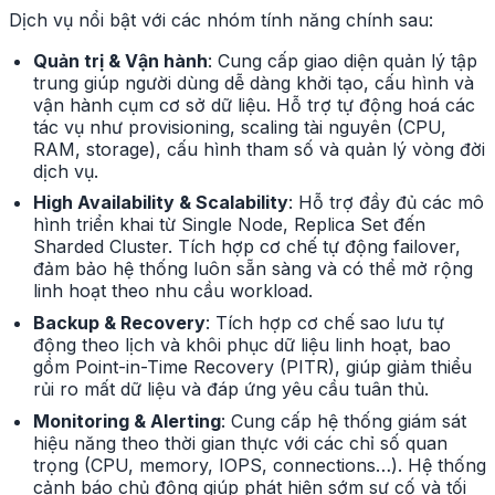
Dịch vụ nổi bật với các nhóm tính năng chính sau:
Quản trị & Vận hành
: Cung cấp giao diện quản lý tập
trung giúp người dùng dễ dàng khởi tạo, cấu hình và
vận hành cụm cơ sở dữ liệu. Hỗ trợ tự động hoá các
tác vụ như provisioning, scaling tài nguyên (CPU,
RAM, storage), cấu hình tham số và quản lý vòng đời
dịch vụ.
High Availability & Scalability
: Hỗ trợ đầy đủ các mô
hình triển khai từ Single Node, Replica Set đến
Sharded Cluster. Tích hợp cơ chế tự động failover,
đảm bảo hệ thống luôn sẵn sàng và có thể mở rộng
linh hoạt theo nhu cầu workload.
Backup & Recovery
: Tích hợp cơ chế sao lưu tự
động theo lịch và khôi phục dữ liệu linh hoạt, bao
gồm Point-in-Time Recovery (PITR), giúp giảm thiểu
rủi ro mất dữ liệu và đáp ứng yêu cầu tuân thủ.
Monitoring & Alerting
: Cung cấp hệ thống giám sát
hiệu năng theo thời gian thực với các chỉ số quan
trọng (CPU, memory, IOPS, connections…). Hệ thống
cảnh báo chủ động giúp phát hiện sớm sự cố và tối