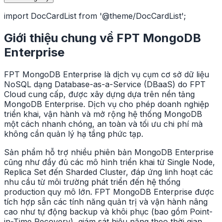
import DocCardList from '@theme/DocCardList';
Giới thiệu chung về FPT MongoDB
Enterprise
FPT MongoDB Enterprise là dịch vụ cụm cơ sở dữ liệu
NoSQL dạng Database-as-a-Service (DBaaS) do FPT
Cloud cung cấp, được xây dựng dựa trên nền tảng
MongoDB Enterprise. Dịch vụ cho phép doanh nghiệp
triển khai, vận hành và mở rộng hệ thống MongoDB
một cách nhanh chóng, an toàn và tối ưu chi phí mà
không cần quản lý hạ tầng phức tạp.
Sản phẩm hỗ trợ nhiều phiên bản MongoDB Enterprise
cũng như đầy đủ các mô hình triển khai từ Single Node,
Replica Set đến Sharded Cluster, đáp ứng linh hoạt các
nhu cầu từ môi trường phát triển đến hệ thống
production quy mô lớn. FPT MongoDB Enterprise được
tích hợp sẵn các tính năng quản trị và vận hành nâng
cao như tự động backup và khôi phục (bao gồm Point-
in-Time Recovery), giám sát hiệu năng theo thời gian