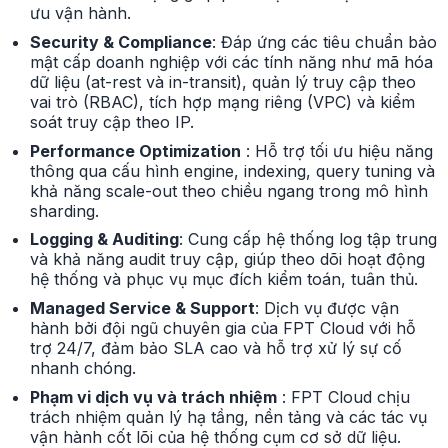
ưu vận hành.
Security & Compliance
: Đáp ứng các tiêu chuẩn bảo
mật cấp doanh nghiệp với các tính năng như mã hóa
dữ liệu (at-rest và in-transit), quản lý truy cập theo
vai trò (RBAC), tích hợp mạng riêng (VPC) và kiểm
soát truy cập theo IP.
Performance Optimization
: Hỗ trợ tối ưu hiệu năng
thông qua cấu hình engine, indexing, query tuning và
khả năng scale-out theo chiều ngang trong mô hình
sharding.
Logging & Auditing
: Cung cấp hệ thống log tập trung
và khả năng audit truy cập, giúp theo dõi hoạt động
hệ thống và phục vụ mục đích kiểm toán, tuân thủ.
Managed Service & Support
: Dịch vụ được vận
hành bởi đội ngũ chuyên gia của FPT Cloud với hỗ
trợ 24/7, đảm bảo SLA cao và hỗ trợ xử lý sự cố
nhanh chóng.
Phạm vi dịch vụ và trách nhiệm
: FPT Cloud chịu
trách nhiệm quản lý hạ tầng, nền tảng và các tác vụ
vận hành cốt lõi của hệ thống cụm cơ sở dữ liệu.