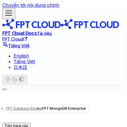
Chuyển tới nội dung chính
FPT Cloud Docs
Tài liệu
FPT Cloud
Tiếng Việt
English
Tiếng Việt
日本語
FPT Database Engine
FPT MongoDB Enterprise
Trên trang này