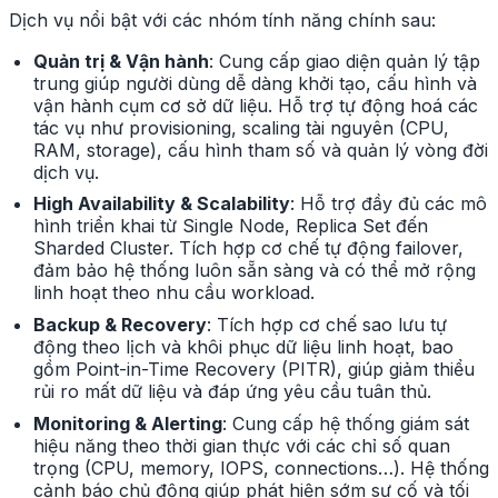
Dịch vụ nổi bật với các nhóm tính năng chính sau:
Quản trị & Vận hành
: Cung cấp giao diện quản lý tập
trung giúp người dùng dễ dàng khởi tạo, cấu hình và
vận hành cụm cơ sở dữ liệu. Hỗ trợ tự động hoá các
tác vụ như provisioning, scaling tài nguyên (CPU,
RAM, storage), cấu hình tham số và quản lý vòng đời
dịch vụ.
High Availability & Scalability
: Hỗ trợ đầy đủ các mô
hình triển khai từ Single Node, Replica Set đến
Sharded Cluster. Tích hợp cơ chế tự động failover,
đảm bảo hệ thống luôn sẵn sàng và có thể mở rộng
linh hoạt theo nhu cầu workload.
Backup & Recovery
: Tích hợp cơ chế sao lưu tự
động theo lịch và khôi phục dữ liệu linh hoạt, bao
gồm Point-in-Time Recovery (PITR), giúp giảm thiểu
rủi ro mất dữ liệu và đáp ứng yêu cầu tuân thủ.
Monitoring & Alerting
: Cung cấp hệ thống giám sát
hiệu năng theo thời gian thực với các chỉ số quan
trọng (CPU, memory, IOPS, connections…). Hệ thống
cảnh báo chủ động giúp phát hiện sớm sự cố và tối