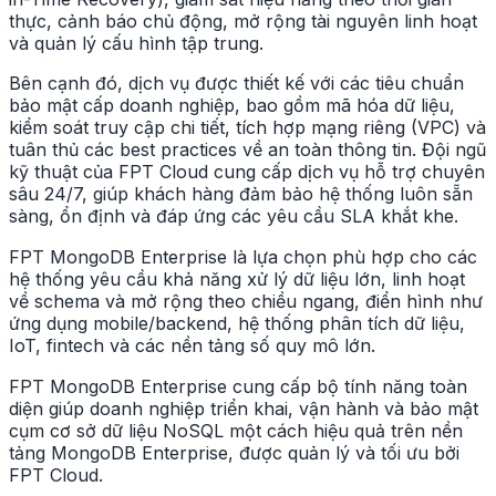
thực, cảnh báo chủ động, mở rộng tài nguyên linh hoạt
và quản lý cấu hình tập trung.
Bên cạnh đó, dịch vụ được thiết kế với các tiêu chuẩn
bảo mật cấp doanh nghiệp, bao gồm mã hóa dữ liệu,
kiểm soát truy cập chi tiết, tích hợp mạng riêng (VPC) và
tuân thủ các best practices về an toàn thông tin. Đội ngũ
kỹ thuật của FPT Cloud cung cấp dịch vụ hỗ trợ chuyên
sâu 24/7, giúp khách hàng đảm bảo hệ thống luôn sẵn
sàng, ổn định và đáp ứng các yêu cầu SLA khắt khe.
FPT MongoDB Enterprise là lựa chọn phù hợp cho các
hệ thống yêu cầu khả năng xử lý dữ liệu lớn, linh hoạt
về schema và mở rộng theo chiều ngang, điển hình như
ứng dụng mobile/backend, hệ thống phân tích dữ liệu,
IoT, fintech và các nền tảng số quy mô lớn.
FPT MongoDB Enterprise cung cấp bộ tính năng toàn
diện giúp doanh nghiệp triển khai, vận hành và bảo mật
cụm cơ sở dữ liệu NoSQL một cách hiệu quả trên nền
tảng MongoDB Enterprise, được quản lý và tối ưu bởi
FPT Cloud.