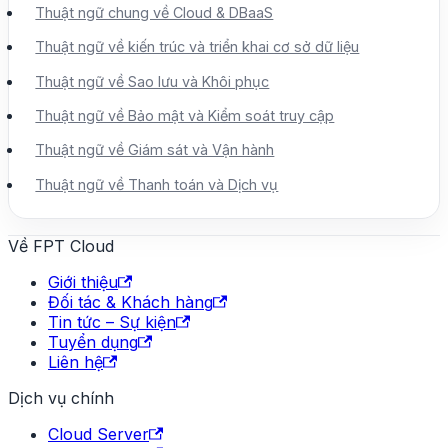
Thuật ngữ chung về Cloud & DBaaS
Thuật ngữ về kiến trúc và triển khai cơ sở dữ liệu
Thuật ngữ về Sao lưu và Khôi phục
Thuật ngữ về Bảo mật và Kiểm soát truy cập
Thuật ngữ về Giám sát và Vận hành
Thuật ngữ về Thanh toán và Dịch vụ
Về FPT Cloud
Giới thiệu
Đối tác & Khách hàng
Tin tức – Sự kiện
Tuyển dụng
Liên hệ
Dịch vụ chính
Cloud Server