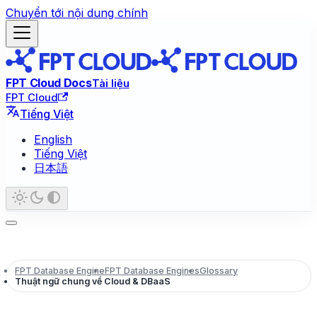
Chuyển tới nội dung chính
FPT Cloud Docs
Tài liệu
FPT Cloud
Tiếng Việt
English
Tiếng Việt
日本語
FPT Database Engine
FPT Database Engines
Glossary
Thuật ngữ chung về Cloud & DBaaS