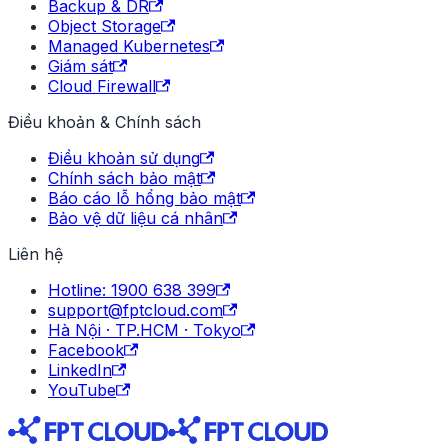
Backup & DR
Object Storage
Managed Kubernetes
Giám sát
Cloud Firewall
Điều khoản & Chính sách
Điều khoản sử dụng
Chính sách bảo mật
Báo cáo lỗ hổng bảo mật
Bảo vệ dữ liệu cá nhân
Liên hệ
Hotline: 1900 638 399
support@fptcloud.com
Hà Nội · TP.HCM · Tokyo
Facebook
LinkedIn
YouTube