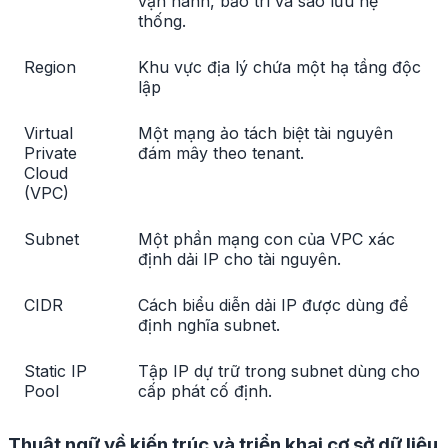
vận hành, bảo trì và sao lưu hệ
thống.
Region
Khu vực địa lý chứa một hạ tầng độc
lập
Virtual
Một mạng ảo tách biệt tài nguyên
Private
đám mây theo tenant.
Cloud
(VPC)
Subnet
Một phần mạng con của VPC xác
định dải IP cho tài nguyên.
CIDR
Cách biểu diễn dải IP được dùng để
định nghĩa subnet.
Static IP
Tập IP dự trữ trong subnet dùng cho
Pool
cấp phát cố định.
Thuật ngữ về kiến trúc và triển khai cơ sở dữ liệu