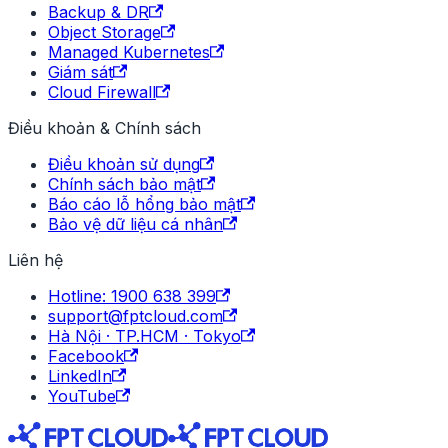
Backup & DR
Object Storage
Managed Kubernetes
Giám sát
Cloud Firewall
Điều khoản & Chính sách
Điều khoản sử dụng
Chính sách bảo mật
Báo cáo lỗ hổng bảo mật
Bảo vệ dữ liệu cá nhân
Liên hệ
Hotline: 1900 638 399
support@fptcloud.com
Hà Nội · TP.HCM · Tokyo
Facebook
LinkedIn
YouTube