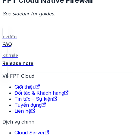
FPT Cloud Native Firewall
See sidebar for guides.
TRƯỚC
FAQ
KẾ TIẾP
Release note
Về FPT Cloud
Giới thiệu
Đối tác & Khách hàng
Tin tức – Sự kiện
Tuyển dụng
Liên hệ
Dịch vụ chính
Cloud Server